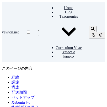
Home
Blog
Taxonomies
yewton.net
Curriculum Vitae
.emacs.d
kanpro
このページの内容
経緯
調達
構成
配送期間
セットアップ
Xubuntu 化