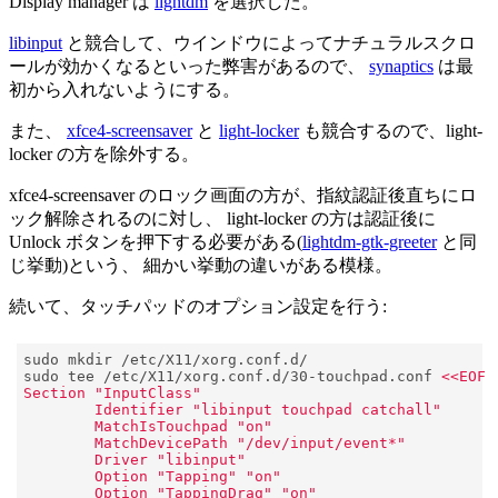
Display manager は
lightdm
を選択した。
libinput
と競合して、ウインドウによってナチュラルスクロ
ールが効かくなるといった弊害があるので、
synaptics
は最
初から入れないようにする。
また、
xfce4-screensaver
と
light-locker
も競合するので、light-
locker の方を除外する。
xfce4-screensaver のロック画面の方が、指紋認証後直ちにロ
ック解除されるのに対し、 light-locker の方は認証後に
Unlock ボタンを押下する必要がある(
lightdm-gtk-greeter
と同
じ挙動)という、 細かい挙動の違いがある模様。
続いて、タッチパッドのオプション設定を行う:
sudo tee /etc/X11/xorg.conf.d/30-touchpad.conf 