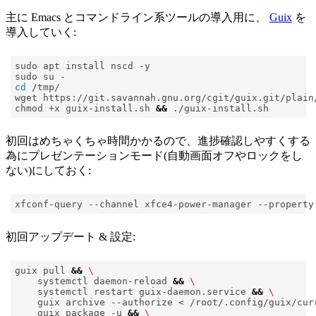
主に Emacs とコマンドライン系ツールの導入用に、
Guix
を
導入していく:
cd
chmod +x guix-install.sh 
&&
初回はめちゃくちゃ時間かかるので、進捗確認しやすくする
為にプレゼンテーションモード(自動画面オフやロックをし
ない)にしておく:
xfconf-query --channel xfce4-power-manager --property
初回アップデート & 設定:
guix pull 
&&
    systemctl daemon-reload 
&&
    systemctl restart guix-daemon.service 
&&
    guix archive --authorize < /root/.config/guix/cur
    guix package -u 
&&