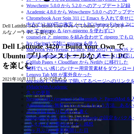
Wowchemy 5.0.0 から 5.2.0 へのアップデート記録
Academic 4.8.0 から Wowchemy 5.0.0 へのアッ
Chromebook Acer Spin 311 に Emacs を入れて幸
中古で12,800円の激安ノートPC(Jumper Ezbook 2)にX
Dell Latitude 3420 - Build Your Own で Ubuntu プリインストー
avy で migemo る (avy-migemo を使わずに)
ルなノート PC を楽しむ
counsel-rg と migemo を組み合わせて ripgrep 
Ivy (Swiper) で雑に migemo を使う
Dell Latitude 3420 - Build Your Own で
MacBook Pro (Retina, 15-inch, Mid 2012) で m
Ubuntu プリインストールなノート PC
Hugo Academic でダーク・ライト両モードに対
GitHub Pages + Cloudflare から Netlify に移行した
を楽しむ
無料でいい感じのバナー用背景素材をダウンロード
Lenovo Tab M8 が案外良かった
2021年10月11日
·
6 分で読める
org-mode に Chrome で開いてるページへのリン
#MadeWithAcademic
久々の更新
Nexus 7 2012 (grouper) に Beanstalk と Parro
Atlassian から無料でTシャツをもらう方法、あ
三ヶ月以上ぶりに何かを書く
Spacemacs から helm と persp-mode の
『いけにえと雪のセツナ』感想
三ヶ月ぶりに更新再開した日