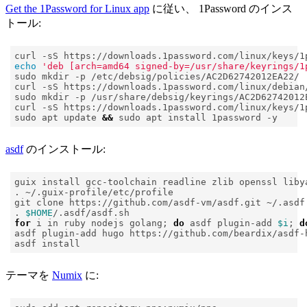
Get the 1Password for Linux app
に従い、 1Password のインス
トール:
curl -sS https://downloads.1password.com/linux/keys/1
echo
'deb [arch=amd64 signed-by=/usr/share/keyrings/1
curl -sS https://downloads.1password.com/linux/debian
curl -sS https://downloads.1password.com/linux/keys/1
sudo apt update 
&&
asdf
のインストール:
. 
$HOME
for
 i in ruby nodejs golang
;
do
 asdf plugin-add 
$i
;
d
テーマを
Numix
に: