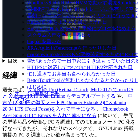
WordPressをHTTP/2+HHVMで動かす環境をdocke
VM関連ファイルを外部ストレージに保存して空
早朝ランニングしたりカナヘイカフェに行ってき
Hugoの記事をようやく書き上げた日
Hugo + GitHub Pages でお手軽にブログを始めよう
スクラム入門を翻訳する日々
hugo.elを書いた
JIRA Agile用のuserscriptを作ったりした日
markdown-modeでSKKの変換確定するために
目次
雪が振ったので一日中家に引き込もっていた日の
HTTPSに対応してついでにHTTP/2対応された日
忙し過ぎてお弁当も食べられなかった日
経緯
BettorTouchToolが無料じゃなくなると分かったり
はじめに
過去には、
MacBook Pro (Retina, 15-inch, Mid 2012) で macOS
オープン職務経歴書
と Xubuntu 19.10 Eoan Ermine をデュアルブートする
や、
中
ブログ
古で12,800円の激安ノートPC(Jumper Ezbook 2)にXubuntu
20.04 LTS (Focal Fossa)を入れて幸せになる
、
Chromebook
Acer Spin 311 に Emacs を入れて幸せになる
に於いて、 手元
の型落ち品や安価な PC を調達しての Ubuntu ノート PC 化を
行なってきたが、 それなりのスペックで、 GNU/Linux 搭載
前提の PC を調達したい欲が高まっていた。