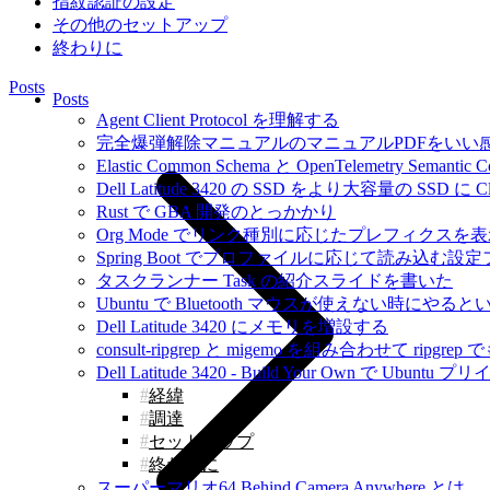
指紋認証の設定
その他のセットアップ
終わりに
Posts
Posts
Agent Client Protocol を理解する
完全爆弾解除マニュアルのマニュアルPDFをいい感じ
Elastic Common Schema と OpenTelemetry Seman
Dell Latitude 3420 の SSD をより大容量の SSD 
Rust で GBA 開発のとっかかり
Org Mode でリンク種別に応じたプレフィクスを
Spring Boot でプロファイルに応じて読み込
タスクランナー Task の紹介スライドを書いた
Ubuntu で Bluetooth マウスが使えない時に
Dell Latitude 3420 にメモリを増設する
consult-ripgrep と migemo を組み合わせて rip
Dell Latitude 3420 - Build Your Own で U
経緯
調達
セットアップ
終わりに
スーパーマリオ64 Behind Camera Anywhere とは