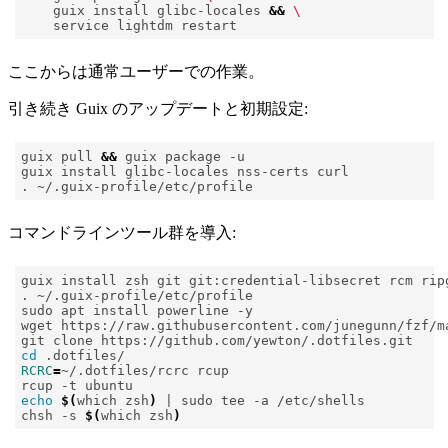
    guix install glibc-locales 
&&
ここからは通常ユーザーでの作業。
引き続き Guix のアップデートと初期設定:
guix pull 
&&
コマンドラインツール群を導入:
wget https://raw.githubusercontent.com/junegunn/fzf/m
cd
RCRC
=
echo
$(
which zsh
)
|
chsh -s 
$(
which zsh
)