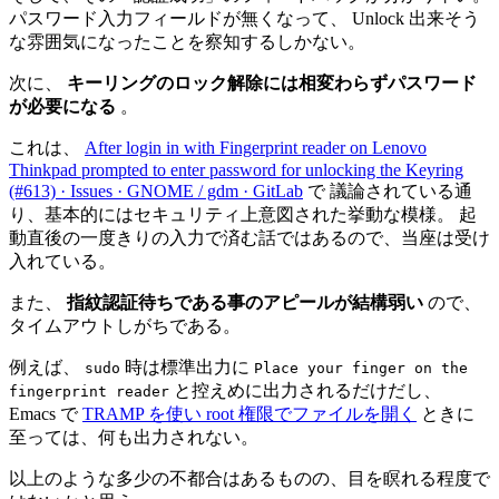
パスワード入力フィールドが無くなって、 Unlock 出来そう
な雰囲気になったことを察知するしかない。
次に、
キーリングのロック解除には相変わらずパスワード
が必要になる
。
これは、
After login in with Fingerprint reader on Lenovo
Thinkpad prompted to enter password for unlocking the Keyring
(#613) · Issues · GNOME / gdm · GitLab
で 議論されている通
り、基本的にはセキュリティ上意図された挙動な模様。 起
動直後の一度きりの入力で済む話ではあるので、当座は受け
入れている。
また、
指紋認証待ちである事のアピールが結構弱い
ので、
タイムアウトしがちである。
例えば、
時は標準出力に
sudo
Place your finger on the
と控えめに出力されるだけだし、
fingerprint reader
Emacs で
TRAMP を使い root 権限でファイルを開く
ときに
至っては、何も出力されない。
以上のような多少の不都合はあるものの、目を瞑れる程度で