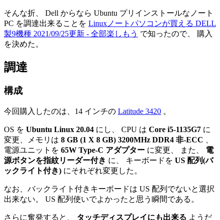
そんな折、 Dell からなら Ubuntu プリインストールなノート
PC を調達出来ることを
Linuxノートパソコンが買える DELL
製9機種 2021/09/25更新 - 全部楽しもう
で知ったので、 購入
を決めた。
調達
構成
今回購入したのは、14 インチの
Latitude 3420
。
OS を
Ubuntu Linux 20.04
にし、 CPU は
Core i5-1135G7
に
変更、メモリは
8 GB (1 X 8 GB) 3200MHz DDR4 非-ECC
、
電源ユニットを
65W Type-C アダプター
に変更、 また、
電
源ボタンを指紋リーダー付き
に、 キーボードを
US 配列(バ
ックライト付き)
にそれぞれ変更した。
なお、バックライト付きキーボードは US 配列でないと選択
出来ない。 US 配列使いでよかったと思う瞬間である。
さらに奮発すると、
タッチディスプレイにも出来る
ようだ