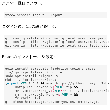
ここで一旦ログアウト:
ログイン後、Git の設定を行う:
git config --file ~/.gitconfig.local credential.helpe
Emacs のインストール & 設定:
(
export
VER
=
2.5.1 
&&
 wget https://github.com/yuru7/Ha
     unzip HackGenNerd_v
${
VER
}
.zip 
&&
     mv ./HackGenNerd_v
${
VER
}
/*.ttf ~/.local/share/fo
     rm -fr ./HackGenNerd_v
${
VER
}
* 
&&
     fc-cache -fv
)